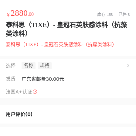
2880
.00
￥
库存 100
|
已售 0
泰科思（TIXE）- 皇冠石英肤感涂料（抗藻
类涂料）
泰科思（TIXE）- 皇冠石英肤感涂料（抗藻类涂料）
名称
规格
选择
发货
广东省
邮费30.00元
法国A+认证
用户评价(0)