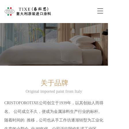
T
o
g
g
l
e
n
a
v
i
g
a
t
关于品牌
i
o
Original imported paint from Italy
n
CRISTOFOROTIXE公司创立于1939年，以其创始人而得
名。 公司成立不久，便成为金属涂料生产行业的标杆。
随着时间的  推移，公司也从手工作坊逐渐转型为工业化
生产的小型企  业:80年代，公司迁往阿伦扎诺工业区，