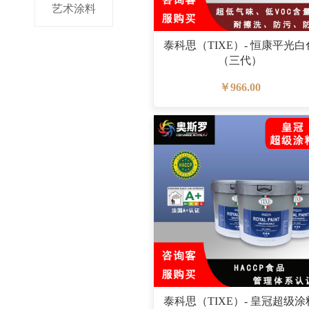
艺术涂料
泰科思（TIXE）- 恒康平光白
（三代）
￥966.00
泰科思（TIXE）- 皇冠超级涂