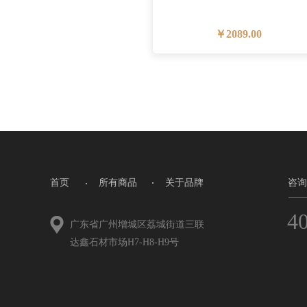
￥2089.00
·
·
首页 
所有商品 
关于品牌
咨询
4
广东省广州增城区荔城街道三联
达鑫石材市场H7-H8-H9号